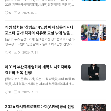
원 34% 증가,영화와 음악 잇는 창작 네트워
부터 비밀과 집착을 중심으로 예기치 못한 전개를 펼치는
22회 제천국제음악영화제(JIMFF, 집행위원장 장항준)가
작품까지 폭넓은 스펙트럼을 보여준다. 원천 IP와 글로벌
‘2026제천뮤직필름마켓(2026 JIMFF Music Film Ma
크 강화
작성시간
0
0
2026. 8. 2.
영상 산업을 연결하는 부산스토리마켓 부산스토리마..
rket)’의 본선 진출 프로젝트와 영화음악가를 31일 발표했
다. 공모는 ▲후반제작지원(영화음악) 프로젝트▲후반제
작지원(영화음악) 영화음악가▲단편영화 제작지원 프로젝
개성 넘치는 ‘산양즈’ 4인방 매력 담은캐릭터
트 등 세 분야로 진행됐다. 후반제작지원(영화음악) 프로젝
포스터 공개!각자의 이유로 교실 밖에 발을 내
트에는 총 31편, 영화음악가 부문에는 총 216명, 단편영화
글 내용
디딘 소녀들! '산양들' 올여름 가슴벅찬 위로
제작지원 프로젝트에는 총 312편이 지원했다. 영화음악가
[플레이뉴스 문성식기자] 올여름 가장 싱그럽고 뜨거운 야
와유쾌한 해방감 전한다!
부문에는 지난해보다 약 34% 증가한 216명이 지원했다.
생 우정 어드벤처 '산양들'이 외톨이 소녀 4인방 ‘산양즈’와
후반제작지원(영화음악) 프로젝트, 영화음악 협업 프로젝
극 중 미스터리한 존재 찬영까지, 각기 다른 매력을 담은 캐
작성시간
0
0
2026. 7. 31.
트 3편 선정제천국제음악영화제가 운영하는 제천뮤직필름
릭터 포스터를 공개했다.[연출: 유재욱 | 출연: 박혜진, 이승
마켓이 영화음악 창작 활성..
연, 박효은, 최수인 | 제작: 기린놀이터 | 배급: ㈜시네마
달] “야생에서 내 힘을 시험해보고 싶어”“난공불락 요새를
제31회 부산국제영화제 개막식 사회자배우
만들어서 내 친한 사람들만 구해줄 거야”“동물은 같이 있
김민하 단독 선정!
어도 어색하지 않잖아”“입시에 방해만 돼 너네” 캐릭터 포
글 내용
스터 5종 전격 공개! 외톨이 소녀 네 명이 야생에서 자신들
[플레이뉴스 문성식기자] 오는 10월 6일(화)부터 10월 15
만의 안식처를 만들고, 소동물 구출 작전에 뛰어들며 벌어
일(목)까지 열흘간 개최되는 제31회 부산국제영화제 개막
지는 야생 우정 어드벤처 '산양들'이 캐릭터 포스터를 공개
식 사회자로 배우 김민하가 단독 선정됐다. 새로운 시대의
작성시간
0
0
2026. 7. 31.
했다. 공개된 캐릭터 포스터 5종은 마치 파워레인저를 연
얼굴이 된 배우, 김민하부산국제영화제의 서막을 연다 부
상케 하는 ..
산국제영화제는 지난해 경쟁부문을 도입해 성공적으로 안
착시키며 국제적 위상을 더욱 공고히 하고 있다. 이 새로운
2026 아시아프로젝트마켓(APM)공식 선정
도약의 여정을 함께할 개막식 단독 사회자로 현시점 가장