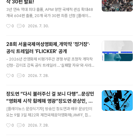
작 30편 발표!
또렷하게 성장하고 있는 배우 김민하를 선정했다. 김민하
글 내용
는 2016년 데뷔한 이후, 스크린과 TV를 넘나들며 자신만
3년 연속 역대 최다 출품, APM 향한 국제적 관심 확대48
의 필모그래피를 차근히 쌓아왔다. 특히 세계적으로 화제
개국 604편 출품, 20개 국가 30편 최종 선정 [플레이뉴
를 모은 애플TV 『파친코』(2022, 2024)에서 젊은 '선자'
스 문성식기자] 오는 10월 10일(토)부터 13일(화)까지 나
작성시간
0
0
2026. 7. 30.
역을 맡아 시대의 격랑 속에서도 강인한 삶을 살아가는 인
흘간 열리는 2026 아시아프로젝트마켓(Asian Project
물을 섬세하고 밀도 있게 그..
Market, 이하 APM)이 올해의 공식 선정작 30편을 발표
했다. 아시아콘텐츠&필름마켓(Asian Contents & Film
28회 서울국제여성영화제,개막작 '정거장'·
Market, 이하 ACFM)의 근간을 이루는 프로그램 중 하나
공식 트레일러 'FLICKER' 공개
인 APM은 기획·개발·제작 단계의 아시아 장편영화 프로젝
글 내용
트를 대상으로 하는 투자·공동제작 플랫폼이다. 매년 뚜렷
- 2026년 칸영화제 비평가주간 경쟁 부문 초청작 개막작
한 작가적 개성을 지닌 신작과 폭넓은 관객층을 향한 프로
선정- 김미조 감독 공식 트레일러 …‘실패할 자유’와 사라
젝트까지 균형 잡힌 선정을 통해, 전 세계 투자·제작·배급·
지지 않는 생명력 담아 [플레이뉴스 문성식기자] 오는 8월
작성시간
0
0
2026. 7. 28.
세일즈 관계자와의 비즈니스미팅을 주선하며,..
20일 개막하는 28회 서울국제여성영화제(집행위원장 황
혜림)가 사라 이스하크 감독의 첫 극영화 장편 '정거장'을
개막작으로 선정하고, 김미조 감독이 연출한 공식 트레일
장도연 “다시 불러주신 걸 보니 다행”...문상민
러 'FLICKER'를 공개했다. 영화제의 첫 상영을 여는 개막
“영화제 시작 함께해 영광”장도연·문상민, JI
작과 영화제 기간 각 작품의 상영에 앞서 관객과 만나는 공
글 내용
MFF 2026 개막식 사회장도연 2년 연속·문
식 트레일러는, 흔들림과 실패를 새로운 가능성의 출발점
[플레이뉴스 문성식기자] 방송인 장도연과 배우 문상민이
상민 합류…장항준 집행위원장 “두 사람의 호
으로 바라보는 올해의 슬로건 ‘F를 상상하다(Reimaginin
오는 9월 3일 제22회 제천국제음악영화제(JIMFF, 집행
g F)’를 서로 다른 영상 언어로 보여준다. “남성 금지, 무기
위원장 장항준) 개막식 사회자로 나선다. 지난해 제21회 개
흡으로 더욱 재미있는 개막식 기대”
작성시간
0
0
2026. 7. 28.
금지, 정치 금지”전쟁 한가운데 여성들이 지켜온 공간'정거
막식을 재치 있고 안정적인 진행으로 이끈 장도연이 2년
장'(Th..
연속 사회를 맡은 가운데, 배우 문상민이 새롭게 합류한다.