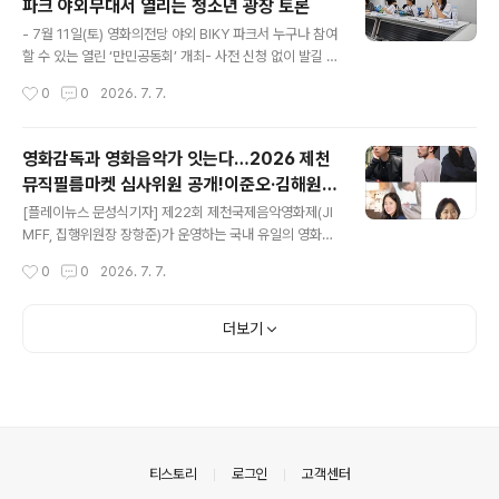
파크 야외무대서 열리는 청소년 광장 토론
적으로 막을 올린 개막식에는 개막작 감독인 알렉산더 머
글 내용
피를 비롯해 마음의별빛상 심사위원인 마를리스 반 데르
- 7월 11일(토) 영화의전당 야외 BIKY 파크서 누구나 참여
벨, 궈완링, 배우 이주승, 장건재 감독, 장병원 DMZ국제다
할 수 있는 열린 ‘만민공동회’ 개최- 사전 신청 없이 발길 닿
큐멘터리영화제 수석프로그래머와 새로운별빛상 심사위원
는 대로 참석 가능... 시민과 청소년이 함께 토론하는 진정
작성시간
0
0
2026. 7. 7.
인 이지원 배우 등 전 세계에서 초청된 심사위원단과 국내
한 소통의 장- 기자·배우·영화감독 출신 청소년 패널 3인
외 영화인들이 대거 참석해 자리를 빛냈..
방, 교육 주체로서 진단 및 대안 모색 [플레이뉴스 문성식
기자] 아시아 최대 규모의 어린이·청소년 영화 축제인 제21
영화감독과 영화음악가 잇는다…2026 제천
회 부산국제어린이청소년영화제(BIKY)가 탁 트인 야외 공
뮤직필름마켓 심사위원 공개!이준오·김해원·
간에서 누구나 자유롭게 목소리를 낼 수 있는 특별한 소통
글 내용
김지혜 음악감독, 김영·이진은 프로듀서심사
의 장을 마련한다. BIKY는 오는 7월 11일(토) 오후 2시, 영
[플레이뉴스 문성식기자] 제22회 제천국제음악영화제(JI
위원 참여후반제작지원(영화음악)·단편영화
화의전당 야외무대에 조성된 ‘BIKY 파크(두레라움 광
MFF, 집행위원장 장항준)가 운영하는 국내 유일의 영화음
장)’에서 누구나 참석하고 토론할 수 있는 오픈토크 ‘얘들
악 전문 네트워크 플랫폼인 ‘제천뮤직필름마켓(2026JIM
제작지원 통해 실질적 협업 지원
작성시간
0
0
2026. 7. 7.
아, 소풍가자’를 개최한다고 밝혔다. 이번 오픈토크의 가장
FF Music Film Market)’이 영화음악가 부문과 프로젝트
큰..
부문 심사위원을 7일 공개했다. 영화음악가 부문 심사위원
으로는 이준오, 김해원, 김지혜 음악감독 등 최근 영화와 시
더보기
리즈에서 활발하게 활동 중인 영화음악가가 참여한다. 이
준오 음악감독은 전자음악 듀오 캐스커(Casker)로 활동
하며 영화를 비롯해 광고·드라마·K-pop 등 다양한 분야에
서 활동하는 음악 프로듀서 겸 영화음악 작곡가이다. 영화
(2013), (2014), (2018), (2025)와 드라마 (2024) 등
의 음악을 맡았으며, 시리즈 으로 2025 칸 국제 ..
의안내
티스토리
로그인
고객센터