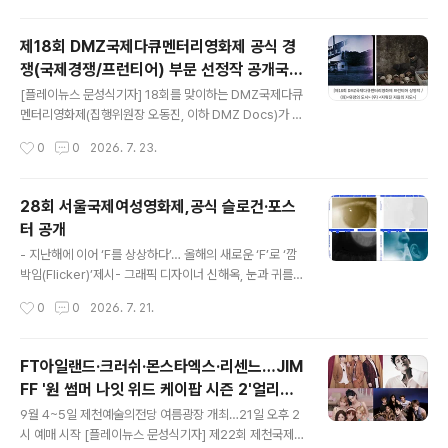
정…상금 1천5백만 원
들고, 소..
다' 조영욱, '윗집 사람들' 달파란, '이반리 장만옥' 김사월,
'킹 오브 킹스' 김태성, '하이파이브' 김준석, '3670' 이수
제18회 DMZ국제다큐멘터리영화제 공식 경
빈 등 영화음악감독 7명이 올해 대상을 놓고 경쟁한다. ‘뮤
쟁(국제경쟁/프런티어) 부문 선정작 공개국제
직인사이트’는 한국 영화음악의 예술적 성취에 주목하고
글 내용
경쟁 9편/프런티어 8편 선정영화제 총 상금 1
기성 영화음악가들의 창작 세계를 조명하기 위해 2025년
[플레이뉴스 문성식기자] 18회를 맞이하는 DMZ국제다큐
억 300만 원 규모…3편의 수상작에 총 4천5
신설된 한국 장편 영화음악 대상 경쟁 부문이다. 지난해에
멘터리영화제(집행위원장 오동진, 이하 DMZ Docs)가 공
는 영화 '파묘'의 김태성 음악감독이 대상을 수상하며 첫 번
식 경쟁 부문인 국제경쟁(9편), 프런티어(8편) 선정작을 공
백만 원 수여
작성시간
0
0
2026. 7. 23.
째 수상자의 영예를 안았다. 두 번째 대상의 주인공을 가리
개했다. 아시아 프리미어 이상의 작품들을 대상으로 한 공
는 올해..
식 경쟁작은 장병원 수석 프로그래머, 문주화 프로그래머,
이승민 프로그램 전문위원, 최민아 프로그램팀장으로 구성
28회 서울국제여성영화제,공식 슬로건·포스
된 프로그램 선정위원회(이하 '선정위원회')의 엄정한 심의
터 공개
를 거쳐 선정되었다. 선정위원회는 공식 경쟁의 다수 작품
글 내용
들에 직, 간접적으로 ‘평화는 침묵하지 않는다’라는 올해 D
- 지난해에 이어 ‘F를 상상하다’… 올해의 새로운 ‘F’로 ‘깜
MZ Docs 의 슬로건의 전언이 새겨져 있음에 주목하였다.
박임(Flicker)’제시- 그래픽 디자이너 신해옥, 눈과 귀를
선정위원회는 올해 국제경쟁과 프런티어 상영작들의 주요
담은 연속 프레임으로 슬로건 시각화 [플레이뉴스 문성식
작성시간
0
0
2026. 7. 21.
경향으로 “인간과 비인간 존재들의 관계에 대한 탐색, 생태
기자] 오는 8월 20일부터 26일까지 개최되는 28회 서울
주의에 기초한 다성적 목소..
국제여성영화제(집행위원장 황혜림)가 공식 슬로건과 포스
터 2종을 공개했다. 2년째 이어가는 ‘F를 상상하다’올해의
FT아일랜드·크러쉬·몬스타엑스·리센느…JIM
새로운 ‘F’는 깜박임(Flicker)올해 슬로건은 지난해에 이
FF '원 썸머 나잇 위드 케이팝 시즌 2'얼리버
어 ‘F를 상상하다(Reimagining F)’이다. 영화제는 올해
글 내용
드 티켓 오픈!
새롭게 주목하는 F의 언어로 빛의 깜박임을 뜻하는 ‘Flick
9월 4~5일 제천예술의전당 여름광장 개최…21일 오후 2
er’를 제시했다. 영화(Film)를 통해 연대(Fellowship)를
시 예매 시작 [플레이뉴스 문성식기자] 제22회 제천국제