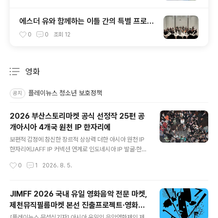
에스더 유와 함께하는 이틀 간의 특별 프로젝
트 — KCO X 에스더 유 성료
0
0
조회
12
영화
분류 전체보기
주요 글 목록
플레이뉴스 청소년 보호정책
공지
2026 부산스토리마켓 공식 선정작 25편 공
개아시아 4개국 원천 IP 한자리에
글 내용
보편적 감정에 참신한 장르적 상상력 더한 아시아 원천 IP
한자리에JAFF IP 커넥션 연계로 인도네시아 IP 발굴·한국
IP 1편 현지 초청 예정 [플레이뉴스 문성식기자] 부산국제
작성시간
0
1
2026. 8. 5.
영화제의 공식 마켓인 아시아콘텐츠&필름마켓(ACFM)의
부산스토리마켓(Busan Story Market, BSM)이 2026
년 공식 선정작 25편을 공개한다. 한국 IP 15편을 비롯해
JIMFF 2026 국내 유일 영화음악 전문 마켓,
대만과 일본 IP 각 4편, 인도네시아 IP 2편이 최종 선정됐
제천뮤직필름마켓 본선 진출프로젝트·영화음
다. 올해 선정작은 삶과 죽음, 가족, 성장, 사랑과 상실 등 보
글 내용
악가 발표!공모 559건 접수… 영화음악가 지
편적인 감정과 관계를 새로운 장르적 설정에 담아낸 작품
[플레이뉴스 문성식기자] 아시아 유일의 음악영화제인 제