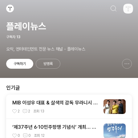
검색하기
티스토리
플레이뉴스
구독자
13
오락, 엔터테인먼트 전문 뉴스 채널 - 플레이뉴스
구독하기
방명록
신고하기 레이어
열기
인기글
MIB 이성우 대표 & 살색의 감독 무라니시 인
터뷰
2
2
조회
13
‘제37주년 6·10민주항쟁 기념식’ 개최… 오
직 한마디, 민주주의
0
0
조회
12