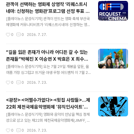
장도연은 “지난해 제천에서 장항준 집행위원장님과 함께
관객이 선택하는 영화제 상영작 ‘리퀘스트시
개막식을 진행하며 생각보다 훨씬 많이 웃었던 기억이 있
네마: 신청하는 영화관’프로그램 선정 투표 시
다”며 “올해도 다시 불러주신 걸 보니 다행”이라고 말했다.
글 내용
작!
개막식 사회에 처음 나서는 문상민은 “영화와 음악을 사랑
[플레이뉴스 문성식기자] 관객이 만드는 영화 축제 부산국
하는 많은 분들과 함께 할 수 있게 되어 영광이다. 장도연
제영화제 커뮤니티비프가 ‘리퀘스트시네마: 신청하는 영화
선배님과 좋은 호흡 보여드릴 수 있도록 최선을 다하겠
관’의 프로그램 선정 투표를 7월 24일(금)부터 7월 31일
작성시간
0
0
2026. 7. 27.
다”고 포부를 밝혔다. 장도연은 특유의 재치 있는 입담과
(금)까지 진행한다. 2026 리퀘스트시네마, 해마다 신청 수
상대를 편안하게 이끄는 공감형 진..
기록 갱신!200편 넘는 상상의 설계, 선발된 52편이 관객
선택을 기다린다! 영화제에서 영화를 보기만 하는 시대는
“길을 잃은 존재가 아니라 어디든 갈 수 있는
끝났다. 공연, 싱어롱, 드레스코드 콘테스트, 비밀 임무 수
존재들”박혜진 X 이승연 X 박효은 X 최수인,
행 등 영화 관람과 함께 이벤트도 즐기고, 뇌과학자, 심리상
글 내용
산양력 풀충전!네 배우가 완성한 '산양들', 캐
담사, 인기 유튜버, 라디오 DJ, 영화수입사 대표 등 콘텐츠
[플레이뉴스 문성식기자] 오는 7월 29일 개봉을 앞둔, 올
릭터 비하인드 전격 공개!언론/배급 시사회 성
크리에이터들을 만나고 깊은 대화도 나눌 수 있다. 관객이
여름 가장 싱그럽고 뜨거운 야생 우정 어드벤처 이 7월 22
프로그래머가 되어 기획부터 운영까지 직접 참여하는 부산
일 낮 2시 CGV용산아이파크몰에서 유재욱 감독, 박혜진
황리 개최!
작성시간
0
0
2026. 7. 23.
국제영화제 커뮤니티비프의 간판 프로그램 ‘리퀘스트시네
배우, 이승연 배우, 박효은 배우, 최수인 배우가 자리한 언
마: 신청하는 ..
론/배급 시사회 및 기자간담회를 성공적으로 개최했다.[연
출: 유재욱 | 출연: 박혜진, 이승연, 박효은, 최수인 | 제작:
<광장>·<어쩔수가없다>·<윗집 사람들>…제
기린놀이터 | 배급: ㈜시네마 달] “실제 성격과 가장 닮아
22회 제천국제음악영화제 '뮤직인사이트'본
있는 캐릭터”_박혜진 배우“디테일을 알아봐 준 감독 덕분
글 내용
심 7편 공개정용진·조영욱·달파란·김사월·김
에 자신감 얻어”_이승연 배우“대본에 없는 전사까지 함께
[플레이뉴스 문성식기자] 영화와 음악의 만남을 핵심 정체
태성·김준석·이수빈 음악감독 경쟁지난해 <파
고민”_박효은 배우“수민다운 방식으로 마음을 표현한 순
성으로 삼고 있는 제22회 제천국제음악영화제(JIMFF, 장
간”_최수인 배우‘산양즈’가 직접 전한 캐릭터 탄생의 모든
항준 집행위원장)가 영화음악 경쟁 부문 ‘뮤직인사이트’의
묘> 김태성 초대 대상 이어 두 번째 수상자 선
작성시간
0
0
2026. 7. 23.
것! 외톨이 소녀 네 명이 야생에서 자신들만의 안식처를 만
본심 진출작 7편을 공개했다. '광장' 정용진, '어쩔수가없