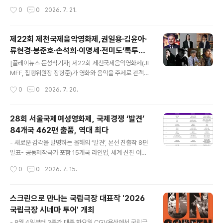
만들어가는 축제(Festival)는 서울국제여성영화제의 변하
음악영화제(JIMFF, 집행위원장 장항준)가 대표 공연 프로
작성시간
0
0
2026. 7. 21.
지 않는 기반이다. 올해는 기술이 ..
그램 '원 썸머 나잇 위드 케이팝 시즌 2(One Summer Ni
ght with K-POP Concert Season 2)'의 1차 라인업을
공개하고, 오늘 21일 오후 2시 얼리버드 티켓 예매를 시작
제22회 제천국제음악영화제,권일용·김윤아·
한다. '원 썸머 나잇 위드 케이팝 시즌 2'는 9월 4일과 5일
류현경·봉준호·손석희·이명세·전미도‘톡투유’
이틀간 제천예술의전당 여름광장에서 열린다. 국내 정상급
글 내용
게스트 공개!
뮤지션들이 참여하는 제천국제음악영화제의 시그니처 음
[플레이뉴스 문성식기자] 제22회 제천국제음악영화제(JI
악 프로그램으로, 영화제만의 축제 분위기 속에서 관객들
MFF, 집행위원장 장항준)가 영화와 음악을 주제로 관객과
에게 특별한 공연을 선사할 예정이다. 9월 4일에는 FT아
만나는 프로그램 이벤트 '톡투유(Talk To You)'의 게스트
작성시간
0
0
2026. 7. 20.
일랜드와 크러쉬(Crush)가 무대에 오른다. FT아일랜..
라인업을 20일 공개했다. 올해는 권일용 프로파일러, 가수
김윤아, 류현경 배우 겸 감독, 봉준호 감독, 손석희 언론인,
이명세 감독, 전미도 배우 등이 참여한다. '톡투유'는 영화
28회 서울국제여성영화제, 국제경쟁 ‘발견’
상영과 토크를 결합한 제천국제음악영화제의 대표 프로그
84개국 462편 출품, 역대 최다
램 이벤트로, 영화감독과 배우, 뮤지션, 문화예술인 등 다양
글 내용
한 분야의 게스트가 영화를 매개로 관객과 직접 소통하는
- 새로운 감각을 발명하는 올해의 ‘발견’, 본선 진출작 8편
자리다. 권일용 프로파일러는 대한민국 1호 프로파일러이
발표- 공동제작국가 포함 15개국 라인업, 세계 신진 여성
자 범죄학 박사로 현재 동국대학교 경찰사법대학원 겸임교
감독들의 장편 조명[플레이뉴스 문성식기자] 오는 8월 20
작성시간
0
0
2026. 7. 15.
수로 재직 중이다. 『악의 마음을 읽는 자들』『프로파일링 이
일부터 26일까지 개최되는 28회 서울국제여성영화제(집
론과 실제』 등을..
행위원장 황혜림)가 국제 장편영화 경쟁 부문 ‘발견’의 본선
진출작 8편을 발표했다.서울국제여성영화제의 국제 장편
스크린으로 만나는 국립극장 대표작 '2026
영화 경쟁 부문 ‘발견(Discovery)’은 국내외 여성감독의
국립극장 시네마 투어' 개최
첫 번째 또는 두 번째 장편영화를 대상으로 하며, 여성서사
글 내용
와 영화미학의 지평을 확장하는 작품을 발굴·소개해 온 부
- 8월 4일부터 3주간 매주 화요일 CGV용산에서 국립극