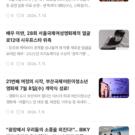
문이다. 신진 여성 창작자들이 자신만의 영화 세계를 펼치
장 공연 실황 무료 상영 - 관객과의 대화(GV), 스페셜 티켓
고 국제 무대와 만나는 창구로 자리해왔다.올해 서울국제
과 그림일기·색연필 세트 증정까지 풍성한 이벤트 마련행
작성시간
0
0
2026. 7. 13.
여성영화제의 작품 공모에는 경쟁·비경쟁 부문을 통틀어
사 명 2026 국립극장 시네마 투어기 간 2026. 8. 4.(화)
전 세계 125개국에서 총 ..
~ 8. 18.(화) / 매주 화요일(총 3회) 장 소 CGV용산아이파
크몰상 영 작/일 시 8.4.(화) 19:00 패왕별희> (15세 이상
배우 이연, 28회 서울국제여성영화제의 얼굴
관람가) *상영종료 후 GV 이연주, 이광복, 김준수, 정보권
로12대 시우프스타 위촉
8.11.(화) 19:00 사자의 서> (15세 이상 관람가) *상영종
글 내용
료 후 GV 김종덕, 장현수, 박소영 8.18.(화) 14:00 엔통이
- 장르와 캐릭터의 경계를 넘나들며 매 작품 새로운 얼굴을
의 동요나라 2> (전체관람가) *GV 미진행 **GV 세부사
보여온 배우- 2022년 피치&캐치상 수상작 '경주기행' 주
항은 극장 사정에 의해 예고 없이 변경될 수 있습..
연으로 이어진 특별한 인연 [플레이뉴스 문성식기자] 오는
작성시간
0
0
2026. 7. 11.
8월 20일부터 26일까지 개최되는 28회 서울국제여성영
화제(집행위원장 황혜림)가 올해 영화제를 대표할 얼굴인
12대 시우프스타(SIWFFstar)로 배우 이연을 위촉했다.
21번째 여정의 시작, 부산국제어린이청소년
이연 배우는 8월 20일(목) 열리는 영화제 개막식에 참석해
영화제 7월 8일(수) 개막식 성료!
관객과 만나며, 서울국제여성영화제가 지향하는 여성영화
글 내용
의 다양한 목소리와 새로운 상상력을 알리는 데 함께할 예
- 영화의 도시 부산에서 열리는 아시아 최대 어린이청소년
정이다. 배우 이연, 28회 서울국제여성영화제 12대 시우
영화제- 마를리스 반 데르 벨, 궈완링, 이주승 등 국내외 심
프스타로 위촉인물을 온전히 체화하는 연기와 폭넓은 캐릭
사위원단 한자리에- 영화의전당 하늘연극장에서 화려한
작성시간
0
0
2026. 7. 9.
터 소화력으로 주목서울국제여성영화제가 매년 위촉하는
막 올려, 7일간 41개국 179편 상영! [플레이뉴스 문성식
시우프스타(SIWFFstar)는 ..
기자] 부산국제어린이청소년영화제(이하 BIKY)가 7월 8
일(수) 영화의전당 하늘연극장에서 개막식을 열고 제21회
“광장에서 우리들의 소풍을 외친다!”... BIKY
를 향한 새로운 여정을 시작했다. 이날 오후 6시부터 본격